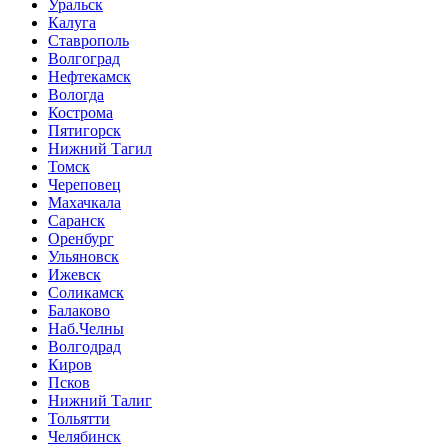
Уральск
Калуга
Ставрополь
Волгоград
Нефтекамск
Вологда
Кострома
Пятигорск
Нижний Тагил
Томск
Череповец
Махачкала
Саранск
Оренбург
Ульяновск
Ижевск
Соликамск
Балаково
Наб.Челны
Волгодрад
Киров
Псков
Нижний Талиг
Тольятти
Челябинск