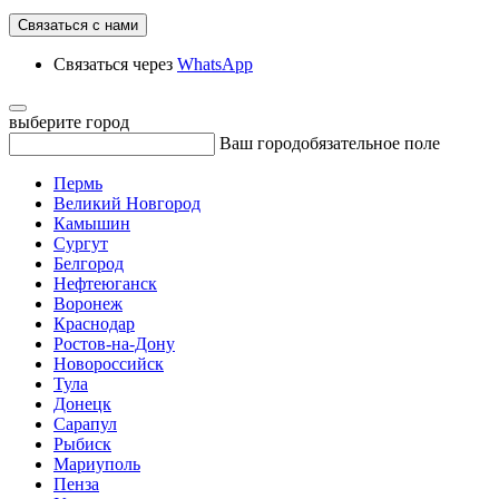
Связаться с нами
Связаться через
WhatsApp
выберите город
Ваш город
обязательное поле
Пермь
Великий Новгород
Камышин
Сургут
Белгород
Нефтеюганск
Воронеж
Краснодар
Ростов-на-Дону
Новороссийск
Тула
Донецк
Сарапул
Рыбиск
Мариуполь
Пенза