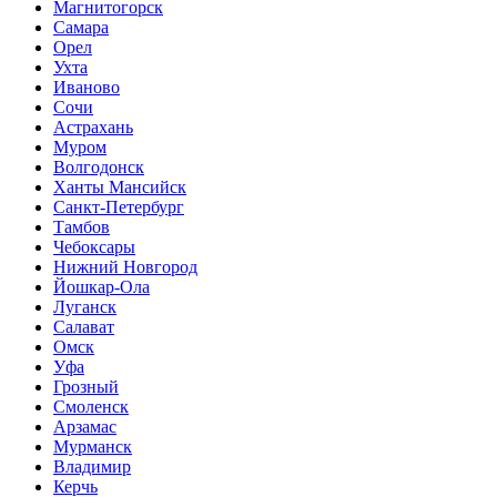
Магнитогорск
Самара
Орел
Ухта
Иваново
Сочи
Астрахань
Муром
Волгодонск
Ханты Мансийск
Санкт-Петербург
Тамбов
Чебоксары
Нижний Новгород
Йошкар-Ола
Луганск
Салават
Омск
Уфа
Грозный
Смоленск
Арзамас
Мурманск
Владимир
Керчь